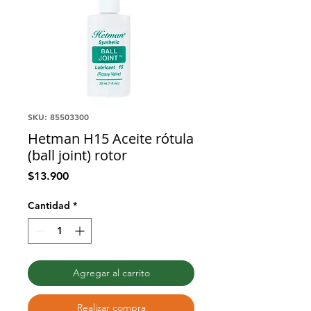
SKU: 85503300
Hetman H15 Aceite rótula
(ball joint) rotor
Precio
$13.900
Cantidad
*
Agregar al carrito
Realizar compra