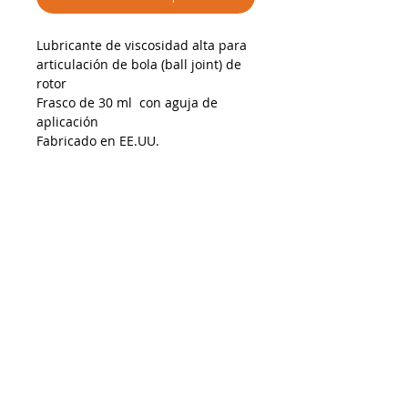
Lubricante de viscosidad alta para
articulación de bola (ball joint) de
rotor
Frasco de 30 ml con aguja de
aplicación
Fabricado en EE.UU.
AP01072025
Despacho a todo Chile
Retiro en tienda
Consulta por envío express