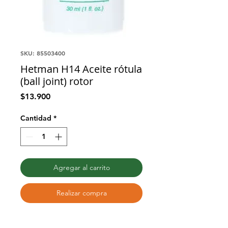
SKU: 85503400
Hetman H14 Aceite rótula
(ball joint) rotor
Precio
$13.900
Cantidad
*
Agregar al carrito
Realizar compra
Lubricante de viscosidad alta para