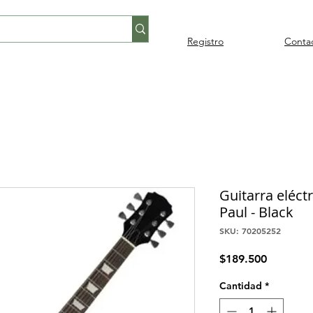
Registro
Conta
Percusión
Percusión
Pianos y
Audi
Folklore
latina
orquestal
teclados
Guitarra eléct
Paul - Black
SKU: 70205252
Precio
$189.500
Cantidad
*