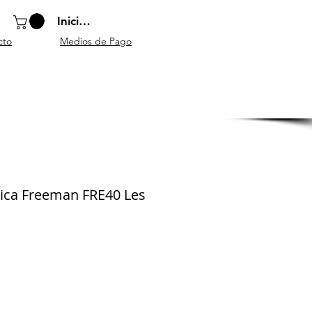
Iniciar sesión
cto
Medios de Pago
o
Instrumentos
Atriles y
Accesorios
escolares
mobiliario
generales
rica Freeman FRE40 Les