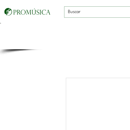
Guitarras, Bajos y
Cuerdas con
Vientos
Baterías
Ukeleles
arco