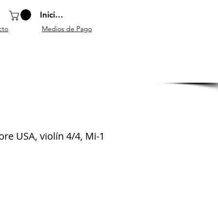
Iniciar sesión
cto
Medios de Pago
o
Instrumentos
Atriles y
Accesorios
escolares
mobiliario
generales
re USA, violín 4/4, Mi-1
ecio
erta