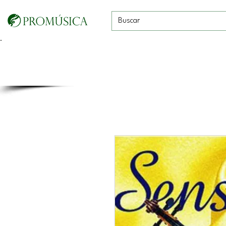
Guitarras, Bajos y
Cuerdas con
Vientos
Baterías
Ukeleles
arco