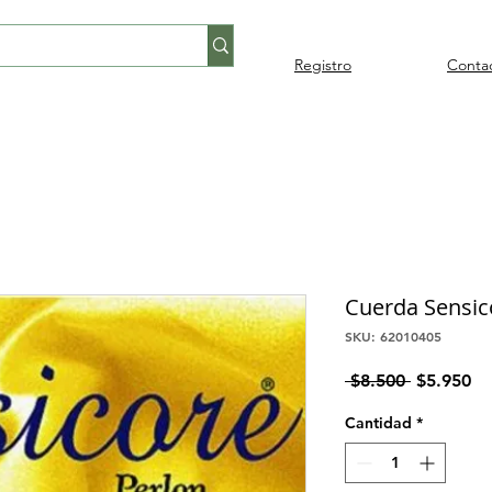
Registro
Conta
Percusión
Percusión
Pianos y
Audi
Folklore
latina
orquestal
teclados
Cuerda Sensico
SKU: 62010405
Precio
Pr
 $8.500 
$5.950
de
of
Cantidad
*