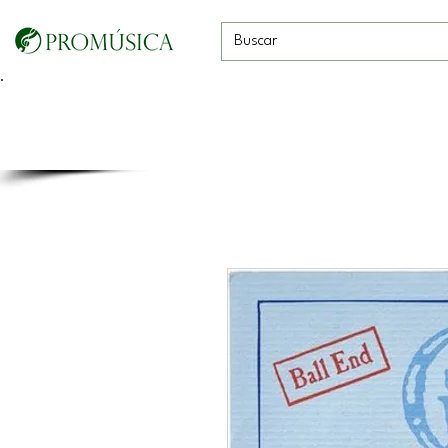
Guitarras, Bajos y
Cuerdas con
Vientos
Baterías
Ukeleles
arco