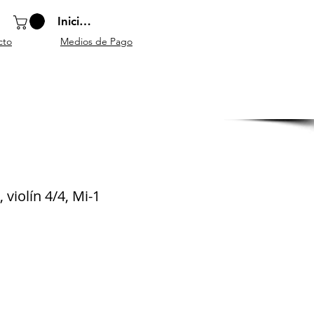
Iniciar sesión
cto
Medios de Pago
o
Instrumentos
Atriles y
Accesorios
escolares
mobiliario
generales
 violín 4/4, Mi-1