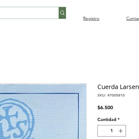
Registro
Conta
Percusión
Percusión
Pianos y
Audi
Folklore
latina
orquestal
teclados
Cuerda Larsen,
SKU: 47005810
Precio
$6.500
Cantidad
*