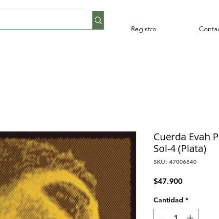
Registro
Conta
Percusión
Percusión
Pianos y
Audi
Folklore
latina
orquestal
teclados
Cuerda Evah Pi
Sol-4 (Plata)
SKU: 47006840
Precio
$47.900
Cantidad
*