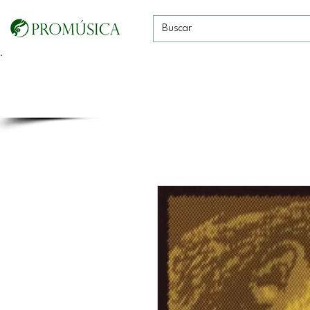
Guitarras, Bajos y
Cuerdas con
Vientos
Baterías
Ukeleles
arco