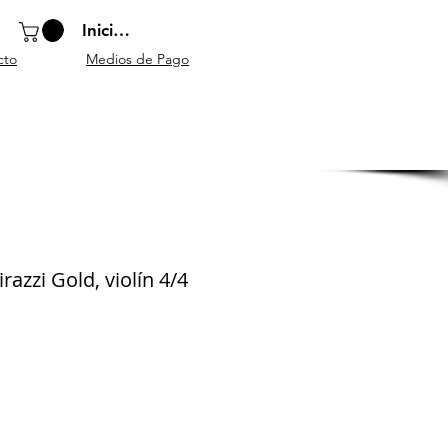
Iniciar sesión
cto
Medios de Pago
o
Instrumentos
Atriles y
Accesorios
escolares
mobiliario
generales
razzi Gold, violín 4/4