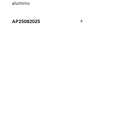
aluminio
AP25082025
Despacho a todo Chile
Retiro en tienda
Consulta por envío express
Contáctenos