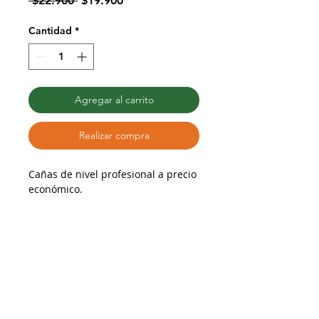
 $22.900 
$19.900
de
oferta
Cantidad
*
Agregar al carrito
Realizar compra
Cañas de nivel profesional a precio
económico.
Sonido consistente y balanceado,
similar a Vandoren Tradicional y
D'Addario Reserve.
Fabricadas en Francia.