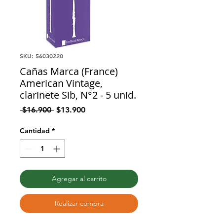
SKU: 56030220
Cañas Marca (France)
American Vintage,
clarinete Sib, N°2 - 5 unid.
Precio
Precio
 $16.900 
$13.900
de
oferta
Cantidad
*
Agregar al carrito
Realizar compra