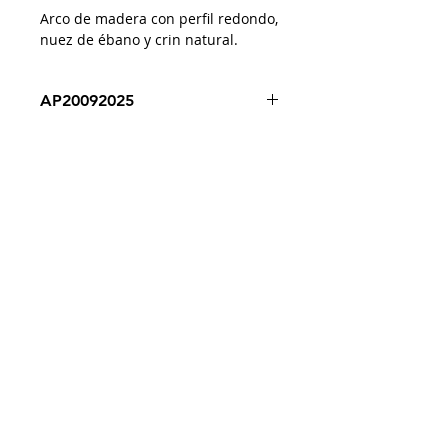
Arco de madera con perfil redondo,
nuez de ébano y crin natural.
AP20092025
Despacho a todo Chile
Retiro en tienda
Consulta por envío express
Contáctenos